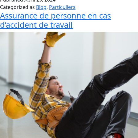
Habitation
Categorized as
Blog
,
Particuliers
:
Assurance de personne en cas
Protégez
d’accident de travail
Votre
Foyer
en
Toute
Sérénité