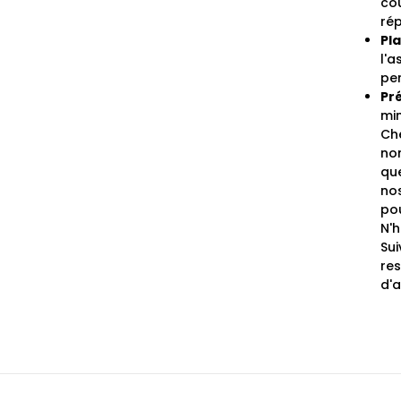
co
rép
Pl
l'
per
Pr
min
Ch
non
qu
no
pou
N'
Su
re
d'